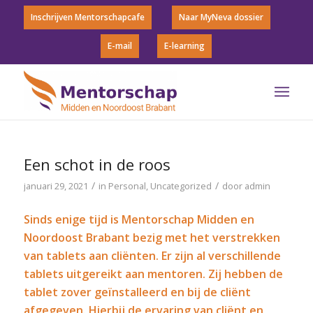
Inschrijven Mentorschapcafe
Naar MyNeva dossier
E-mail
E-learning
Een schot in de roos
/
/
januari 29, 2021
in
Personal
,
Uncategorized
door
admin
Sinds enige tijd is Mentorschap Midden en
Noordoost Brabant bezig met het verstrekken
van tablets aan cliënten. Er zijn al verschillende
tablets uitgereikt aan mentoren. Zij hebben de
tablet zover geï
nstalleerd en bij de clië
nt
afgegeven.
Hierbij de ervaring van clië
nt en