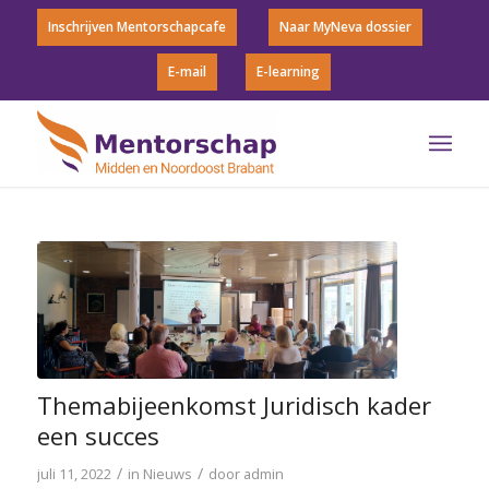
Inschrijven Mentorschapcafe
Naar MyNeva dossier
E-mail
E-learning
Themabijeenkomst Juridisch kader
een succes
/
/
juli 11, 2022
in
Nieuws
door
admin