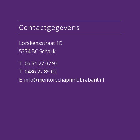
Contactgegevens
Lorskensstraat 1D
5374 BC Schaijk
T:
06 51 27 07 93
T:
0486 22 89 02
E:
info@mentorschapmnobrabant.nl