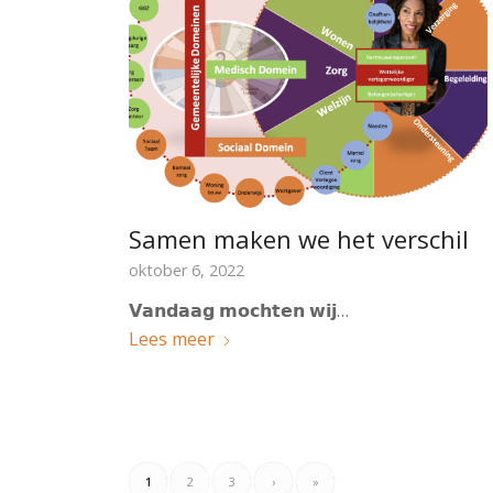
Samen maken we het verschil
oktober 6, 2022
𝗩𝗮𝗻𝗱𝗮𝗮𝗴 𝗺𝗼𝗰𝗵𝘁𝗲𝗻 𝘄𝗶𝗷…
Lees meer
1
2
3
›
»