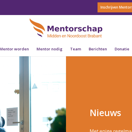
Inschrijven Mento
Mentor worden
Mentor nodig
Team
Berichten
Donatie
Nieuws
Met enige regelma