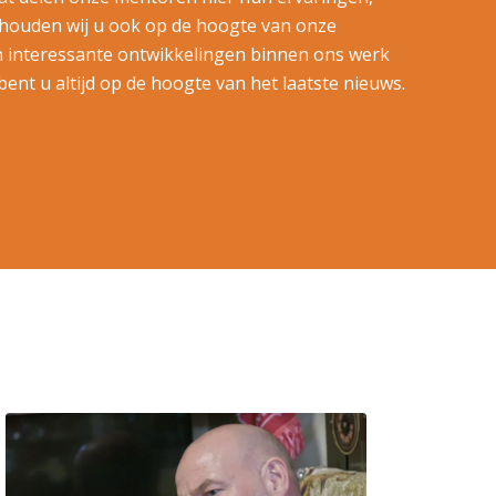
houden wij u ook op de hoogte van onze
interessante ontwikkelingen binnen ons werk
 bent u altijd op de hoogte van het laatste nieuws.