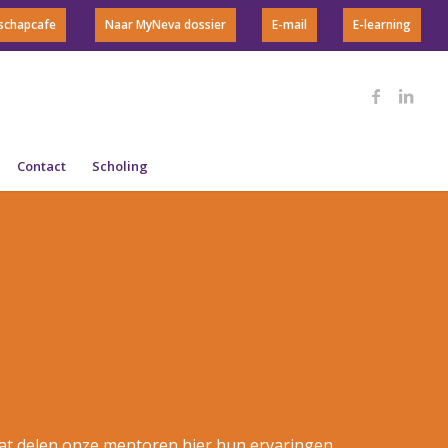
rschapcafe
Naar MyNeva dossier
E-mail
E-learning
Contact
Scholing
at delen onze mentoren hier hun ervaringen,