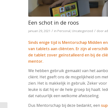
Een schot in de roos
/
/
januari 29, 2021
in
Personal
,
Uncategorized
door
a
Sinds enige tijd is Mentorschap Midden e
van tablets aan cliënten. Er zijn al versch
de tablet zover geï
nstalleerd en bij de cli
mentor.
We hebben gebruik gemaakt van het aanbod B
cliënt. Het geeft ons de mogelijkheid om me
zien. Het is makkelijk in gebruik. Zeker voo
leuke is dat hij er de hele groep bij haalt. I
dat natuurlijk een welkome afwisseling.
Dus Mentorschap bij deze bedankt, een
sup