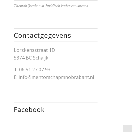
Themabijeenkomst Juridisch kader een succes
Contactgegevens
Lorskensstraat 1D
5374 BC Schaijk
T:
06 51 27 07 93
E:
info@mentorschapmnobrabant.nl
Facebook