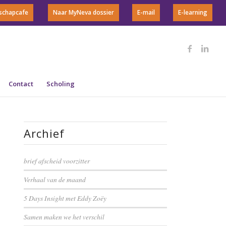
rschapcafe
Naar MyNeva dossier
E-mail
E-learning
Contact
Scholing
Archief
brief afscheid voorzitter
Verhaal van de maand
5 Days Insight met Eddy Zoëy
Samen maken we het verschil