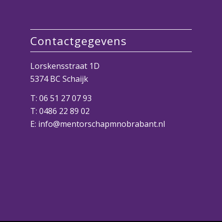
Contactgegevens
Lorskensstraat 1D
5374 BC Schaijk
T:
06 51 27 07 93
T:
0486 22 89 02
E:
info@mentorschapmnobrabant.nl