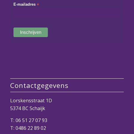
E-mailadres
*
Contactgegevens
Lorskensstraat 1D
5374 BC Schaijk
T:
06 51 27 07 93
T:
0486 22 89 02