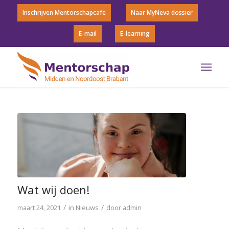
Inschrijven Mentorschapcafe
Naar MyNeva dossier
E-mail
E-learning
Wat wij doen!
/
/
maart 24, 2021
in
Nieuws
door
admin