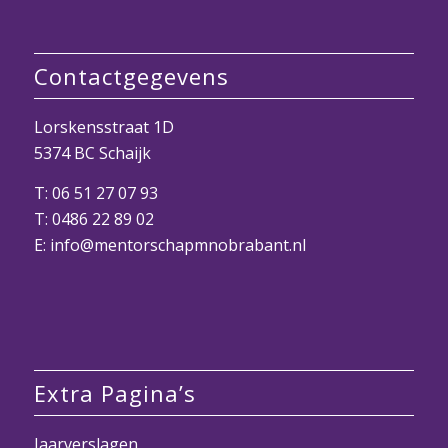
Contactgegevens
Lorskensstraat 1D
5374 BC Schaijk
T:
06 51 27 07 93
T:
0486 22 89 02
E:
info@mentorschapmnobrabant.nl
Extra Pagina’s
Jaarverslagen