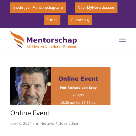
Inschrijven Mentorschapcafe
Naar MyNeva dossier
E-mail
E-learning
Online Event
/
/
april 6, 2021
in
Nieuws
door
admin