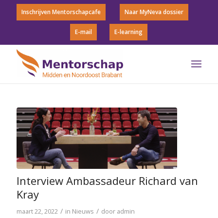
Inschrijven Mentorschapcafe
Naar MyNeva dossier
E-mail
E-learning
Interview Ambassadeur Richard van
Kray
/
/
maart 22, 2022
in
Nieuws
door
admin