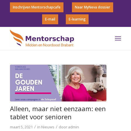
Inschrijven Mentorschapcafe
Naar MyNeva dossier
E-mail
E-learning
Alleen, maar niet eenzaam: een
tablet voor senioren
/
/
maart 5, 2021
in
Nieuws
door
admin