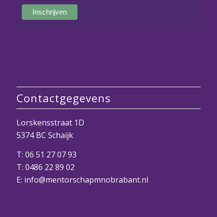
Contactgegevens
Lorskensstraat 1D
5374 BC Schaijk
T:
06 51 27 07 93
T:
0486 22 89 02
E:
info@mentorschapmnobrabant.nl