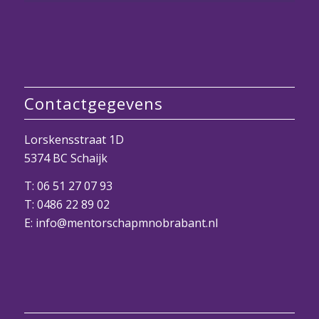
Contactgegevens
Lorskensstraat 1D
5374 BC Schaijk
T:
06 51 27 07 93
T:
0486 22 89 02
E:
info@mentorschapmnobrabant.nl