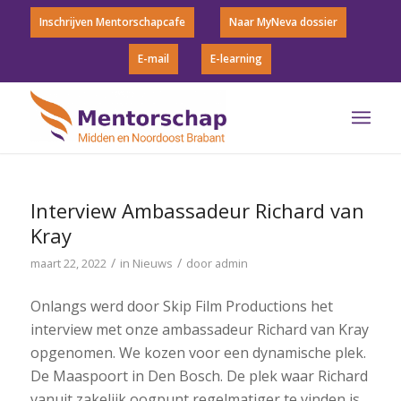
Inschrijven Mentorschapcafe
Naar MyNeva dossier
E-mail
E-learning
Interview Ambassadeur Richard van
Kray
/
/
maart 22, 2022
in
Nieuws
door
admin
Onlangs werd door Skip Film Productions het
interview met onze ambassadeur Richard van Kray
opgenomen. We kozen voor een dynamische plek.
De Maaspoort in Den Bosch. De plek waar Richard
vanuit zakelijk oogpunt regelmatiger te vinden is.