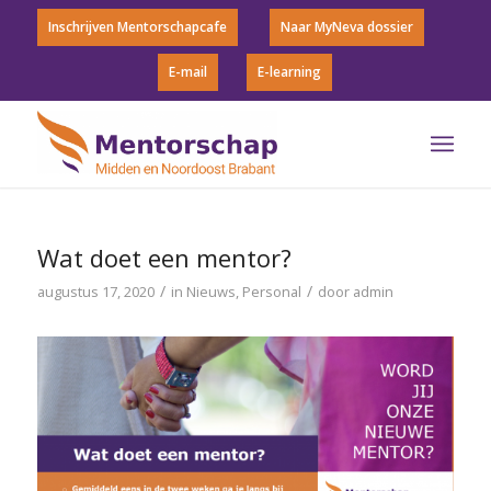
Inschrijven Mentorschapcafe
Naar MyNeva dossier
E-mail
E-learning
Wat doet een mentor?
/
/
augustus 17, 2020
in
Nieuws
,
Personal
door
admin