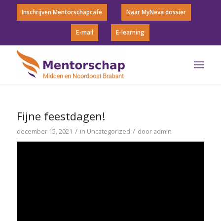
Inschrijven Mentorschapcafe
Naar MyNeva dossier
E-mail
E-learning
Fijne feestdagen!
/
/
december 15, 2021
in
Uncategorized
door
admin